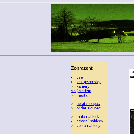
Zobrazení:
vše
jen sjezdovky
kamery
s výhledem
města
ubrat sloupec
přidat sloupec
malé náhledy
střední náhledy
velké náhledy