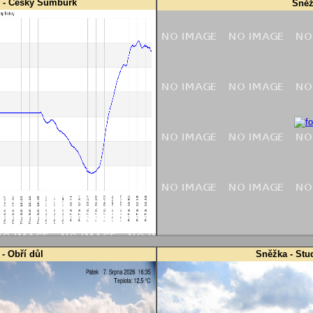
y - Český Šumburk
Sněž
- Obří důl
Sněžka - Stu