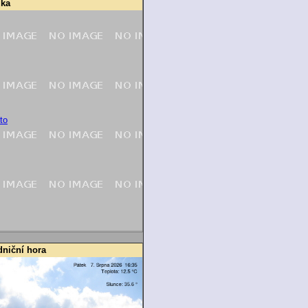
ka
dniční hora