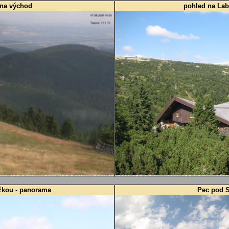
 na východ
pohled na La
žkou - panorama
Pec pod 