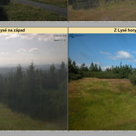
Lysé na západ
Z Lysé hory