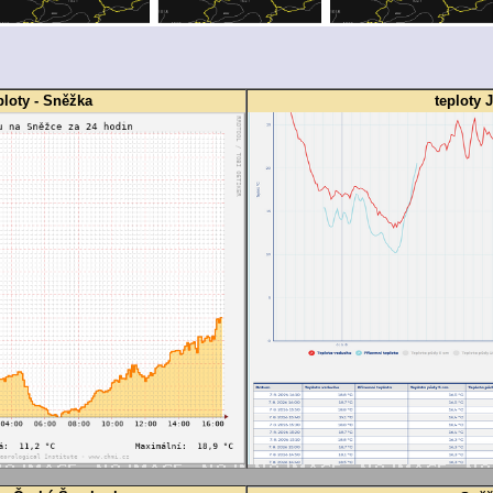
loty - Sněžka
teploty 