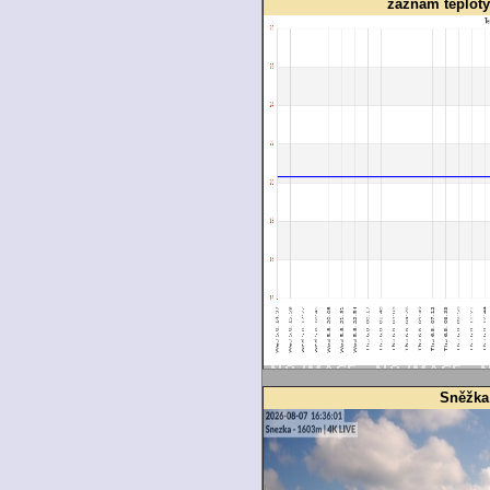
záznam teplot
Sněžka 