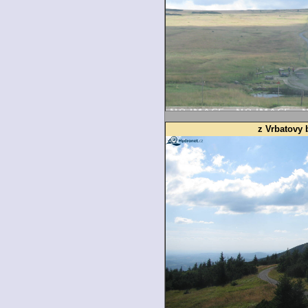
z Vrbatovy 