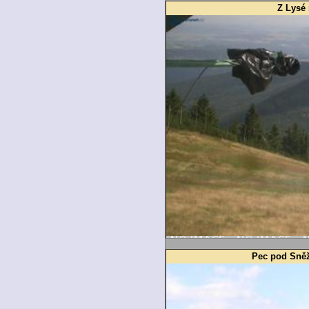
Z Lysé
Pec pod Sně