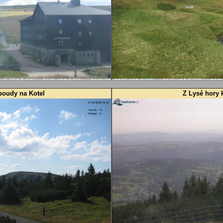
boudy na Kotel
Z Lysé hory 