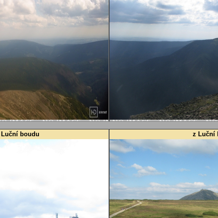
 Luční boudu
z Luční