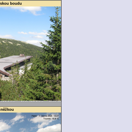
bskou boudu
Sněžkou